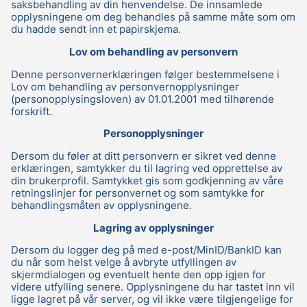
saksbehandling av din henvendelse. De innsamlede
opplysningene om deg behandles på samme måte som om
du hadde sendt inn et papirskjema.
Lov om behandling av personvern
Denne personvernerklæringen følger bestemmelsene i
Lov om behandling av personvernopplysninger
(personopplysingsloven) av 01.01.2001 med tilhørende
forskrift.
Personopplysninger
Dersom du føler at ditt personvern er sikret ved denne
erklæringen, samtykker du til lagring ved opprettelse av
din brukerprofil. Samtykket gis som godkjenning av våre
retningslinjer for personvernet og som samtykke for
behandlingsmåten av opplysningene.
Lagring av opplysninger
Dersom du logger deg på med e-post/MinID/BankID kan
du når som helst velge å avbryte utfyllingen av
skjermdialogen og eventuelt hente den opp igjen for
videre utfylling senere. Opplysningene du har tastet inn vil
ligge lagret på vår server, og vil ikke være tilgjengelige for