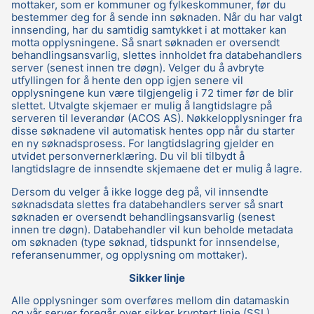
mottaker, som er kommuner og fylkeskommuner, før du
bestemmer deg for å sende inn søknaden. Når du har valgt
innsending, har du samtidig samtykket i at mottaker kan
motta opplysningene. Så snart søknaden er oversendt
behandlingsansvarlig, slettes innholdet fra databehandlers
server (senest innen tre døgn). Velger du å avbryte
utfyllingen for å hente den opp igjen senere vil
opplysningene kun være tilgjengelig i 72 timer før de blir
slettet. Utvalgte skjemaer er mulig å langtidslagre på
serveren til leverandør (ACOS AS). Nøkkelopplysninger fra
disse søknadene vil automatisk hentes opp når du starter
en ny søknadsprosess. For langtidslagring gjelder en
utvidet personvernerklæring. Du vil bli tilbydt å
langtidslagre de innsendte skjemaene det er mulig å lagre.
Dersom du velger å ikke logge deg på, vil innsendte
søknadsdata slettes fra databehandlers server så snart
søknaden er oversendt behandlingsansvarlig (senest
innen tre døgn). Databehandler vil kun beholde metadata
om søknaden (type søknad, tidspunkt for innsendelse,
referansenummer, og opplysning om mottaker).
Sikker linje
Alle opplysninger som overføres mellom din datamaskin
og vår server foregår over sikker kryptert linje (SSL).