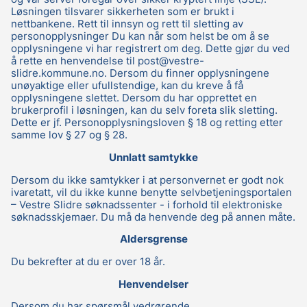
Løsningen tilsvarer sikkerheten som er brukt i
nettbankene. Rett til innsyn og rett til sletting av
personopplysninger Du kan når som helst be om å se
opplysningene vi har registrert om deg. Dette gjør du ved
å rette en henvendelse til post@vestre-
slidre.kommune.no. Dersom du finner opplysningene
unøyaktige eller ufullstendige, kan du kreve å få
opplysningene slettet. Dersom du har opprettet en
brukerprofil i løsningen, kan du selv foreta slik sletting.
Dette er jf. Personopplysningsloven § 18 og retting etter
samme lov § 27 og § 28.
Unnlatt samtykke
Dersom du ikke samtykker i at personvernet er godt nok
ivaretatt, vil du ikke kunne benytte selvbetjeningsportalen
– Vestre Slidre søknadssenter - i forhold til elektroniske
søknadsskjemaer. Du må da henvende deg på annen måte.
Aldersgrense
Du bekrefter at du er over 18 år.
Henvendelser
Dersom du har spørsmål vedrørende