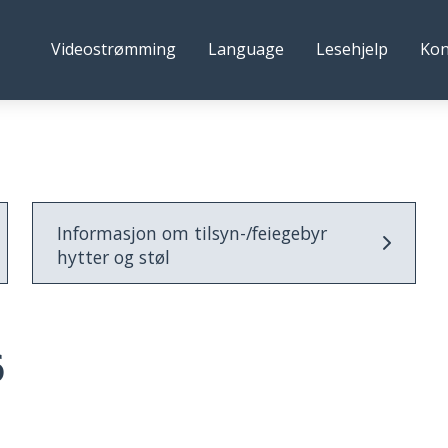
estre
Følg
Videostrømming
Language
Lesehjelp
Kon
lidre
oss
kommune
Informasjon om tilsyn-/feiegebyr
hytter og støl
6