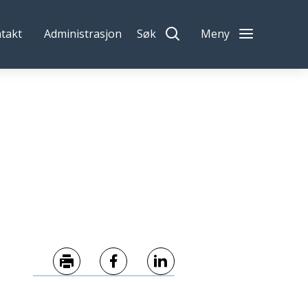
takt
Administrasjon
Søk
Meny
Skriv ut
Del på Facebook
Del på LinkedIn