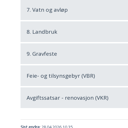
7. Vatn og avløp
8. Landbruk
9. Gravfeste
Feie- og tilsynsgebyr (VBR)
Avgiftssatsar - renovasjon (VKR)
Sist endra
28.04.2026 10.35