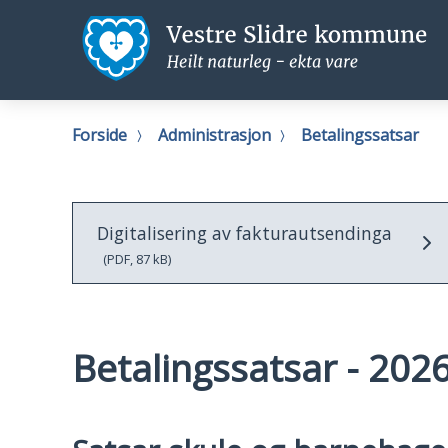
Vestre
V
Slidre
S
kommune
Du
Forside
Administrasjon
Betalingssatsar
er
her:
Digitalisering av fakturautsendinga
(PDF, 87 kB)
Betalingssatsar - 202