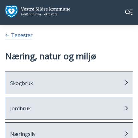
Vestre
Vestre
Meny
Slidre
Slidre
kommune
kommune
Du
Tenester
er
her:
Næring, natur og miljø
Skogbruk
Jordbruk
Næringsliv