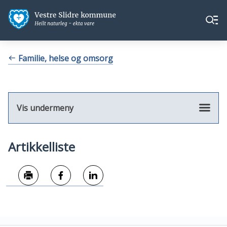
Vestre
Vestre
Meny
Slidre
Slidre
kommune
kommune
Du
Familie, helse og omsorg
er
her:
Vis undermeny
Artikkelliste
Skriv ut
Del på Facebook
Del på LinkedIn