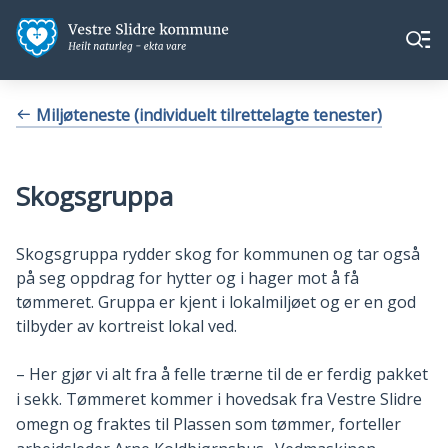
Vestre
Vestre
Meny
Slidre
Slidre
kommune
kommune
Du
Miljøteneste (individuelt tilrettelagte tenester)
er
her:
Skogsgruppa
Skogsgruppa rydder skog for kommunen og tar også
på seg oppdrag for hytter og i hager mot å få
tømmeret. Gruppa er kjent i lokalmiljøet og er en god
tilbyder av kortreist lokal ved.
– Her gjør vi alt fra å felle trærne til de er ferdig pakket
i sekk. Tømmeret kommer i hovedsak fra Vestre Slidre
omegn og fraktes til Plassen som tømmer, forteller