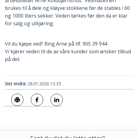
arbeidsleder Arne Koldbjørnshus. Vedmaskinen
brukes til å dele og kløyve stokkene før de stables i 60
og 1000 liters sekker. Veden tørkes før den da er klar
for salg og utkjøring.
Vil du kjøpe ved? Ring Arne på tlf. 905 39 944
Vi kjører veden til de av våre kunder som ønsker tilbud
på det.
Sist endra
28.01.2026 13.35
Skriv ut
Del på Facebook
Del på LinkedIn