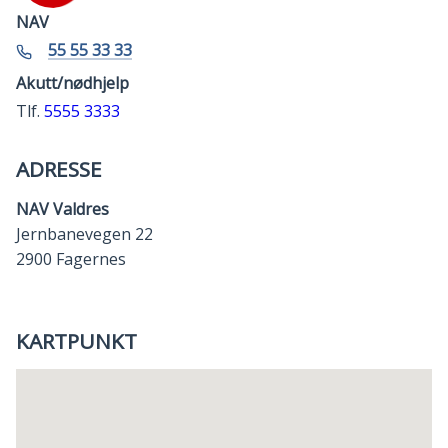
NAV
Telefon
55 55 33 33
Akutt/nødhjelp
Tlf.
5555 3333
ADRESSE
NAV Valdres
Jernbanevegen 22
2900 Fagernes
KARTPUNKT