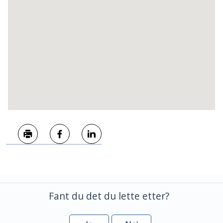
Skriv ut
Del på Facebook
Del på LinkedIn
Fant du det du lette etter?