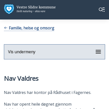
Vestre
Vestre
Meny
Slidre
Slidre
kommune
kommune
Du
Familie, helse og omsorg
er
her:
Vis undermeny
Nav Valdres
Nav Valdres har kontor på Rådhuset i Fagernes.
Nav har opent heile døgnet gjennom