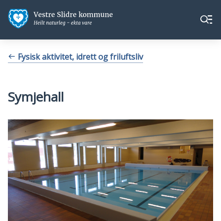
Vestre
Vestre
Meny
Slidre
Slidre
kommune
kommune
Du
Fysisk aktivitet, idrett og friluftsliv
er
her:
Symjehall