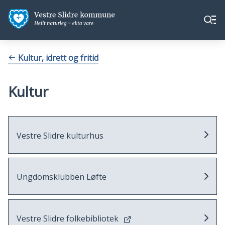
Vestre
Vestre
Meny
Slidre
Slidre
kommune
kommune
Du
Kultur, idrett og fritid
er
her:
Kultur
Vestre Slidre kulturhus
Ungdomsklubben Løfte
Vestre Slidre folkebibliotek