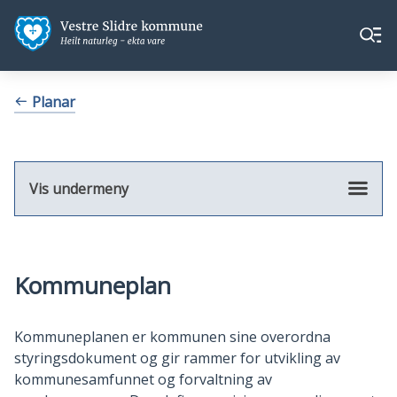
Vestre
Vestre
Meny
Slidre
Slidre
kommune
kommune
Du
Planar
er
her:
Vis undermeny
Kommuneplan
Kommuneplanen er kommunen sine overordna
styringsdokument og gir rammer for utvikling av
kommunesamfunnet og forvaltning av