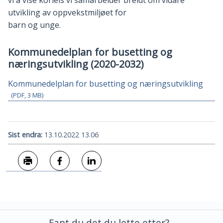
vi å vise korleis vi samarbeider breidt om vidare
utvikling av oppvekstmiljøet for
barn og unge.
Kommunedelplan for busetting og
næringsutvikling (2020-2032)
Kommunedelplan for busetting og næringsutvikling
(PDF, 3 MB)
Sist endra
13.10.2022 13.06
Skriv ut
Del på Facebook
Del på LinkedIn
Fant du det du lette etter?